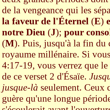
de la vengeance qui les sép
la faveur de l'Éternel
(
E
)
notre Dieu
(
J
);
pour conso
(
M
). Puis, jusqu'à la fin du
royaume millénaire. Si vou
4:17-19, vous verrez que le 
de ce verset 2 d'Ésaïe.
Jusq
jusque-là
seulement. Ceux q
guère qu'une longue période
s'écoulerait avant l'ouvertur